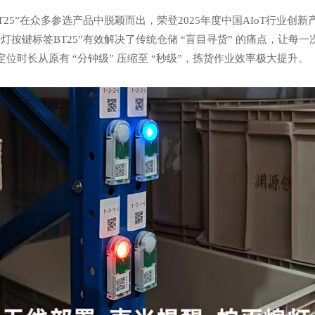
25”在众多参选产品中脱颖而出，荣登2025年度中国AIoT行业创新
灯按键标签BT25”有效解决了传统仓储 “盲目寻货” 的痛点，让每
位时长从原有 “分钟级” 压缩至 “秒级”，拣货作业效率极大提升。