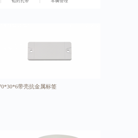
铅封扎带
车辆管理
70*30*6带壳抗金属标签