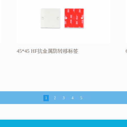
45*45 HF抗金属防转移标签
1
2
3
4
5