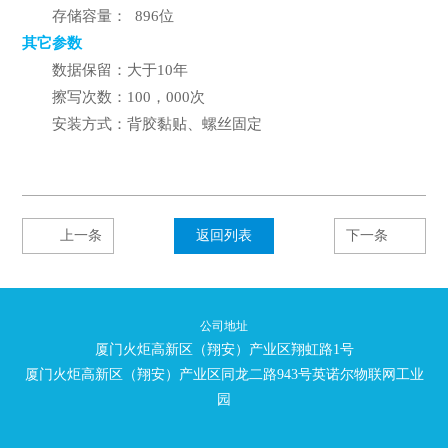
存储容量： 896位
其它参数
数据保留：大于10年
擦写次数：100，000次
安装方式：背胶黏贴、螺丝固定
上一条
返回列表
下一条
公司地址
厦门火炬高新区（翔安）产业区翔虹路1号
厦门火炬高新区（翔安）产业区同龙二路943号英诺尔物联网工业
园