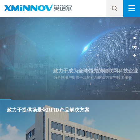
厦门英诺尔电子科技股份有限公司
创新引领智慧生活
致力于成为全球领先的物联网科技企业
掌握核心技术和知识产权，具备全产业链条的配套能力
股票代码：430525
物联网技术的创新，让人类生活更加充满智慧
为全球用户提供一流的产品解决方案与技术服务
更多
更多
更多
致力于提供场景化RFID产品解决方案