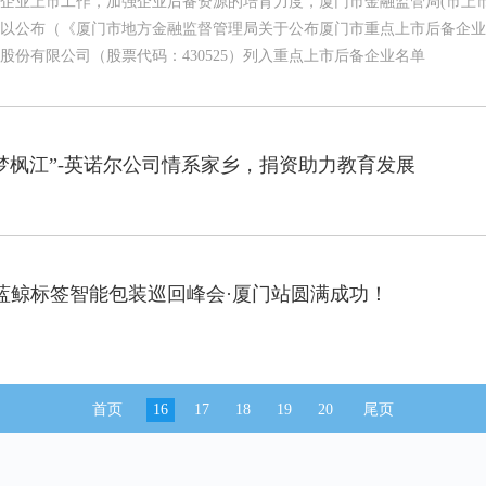
企业上市工作，加强企业后备资源的培育力度，厦门市金融监管局(市上
以公布（《厦门市地方金融监督管理局关于公布厦门市重点上市后备企业名单
股份有限公司（股票代码：430525）列入重点上市后备企业名单
筑梦枫江”-英诺尔公司情系家乡，捐资助力教育发展
021蓝鲸标签智能包装巡回峰会·厦门站圆满成功！
首页
16
17
18
19
20
尾页