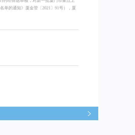
市办)经筛选审核，对新一批厦门市重点上
的通知》厦金管〔2021〕91号），厦