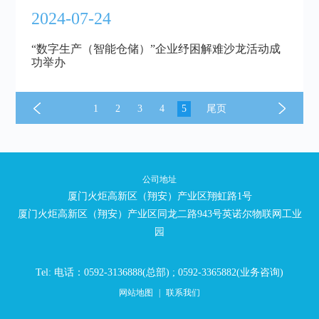
2024-07-24
“数字生产（智能仓储）”企业纾困解难沙龙活动成
功举办
1
2
3
4
5
尾页
公司地址
厦门火炬高新区（翔安）产业区翔虹路1号
厦门火炬高新区（翔安）产业区同龙二路943号英诺尔物联网工业
园
Tel: 电话：0592-3136888(总部) ; 0592-3365882(业务咨询)
网站地图
|
联系我们