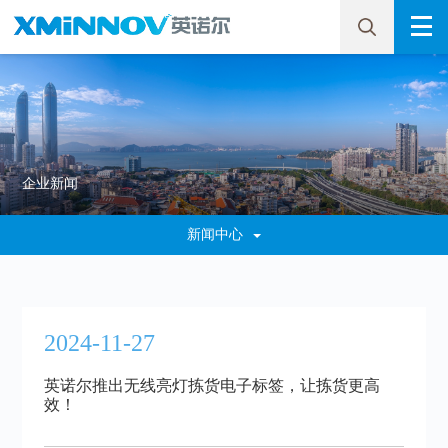
企业新闻
新闻中心
2024-11-27
英诺尔推出无线亮灯拣货电子标签，让拣货更高
效！