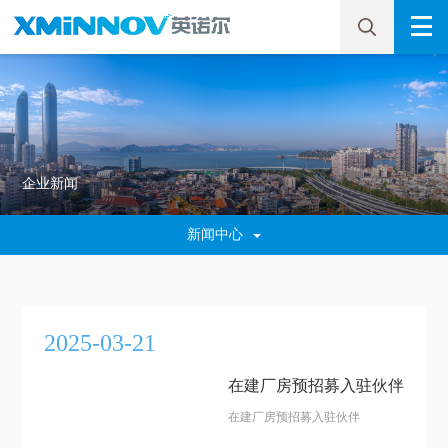
企业新闻
新闻中心
2025-03-21
在建厂房预招募入驻伙伴
在建厂房预招募入驻伙伴