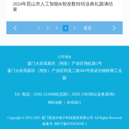
2024年昆山市人工智能&智改数转结业典礼圆满结
束
1
2
3
4
5
尾页
公司地址
厦门火炬高新区（翔安）产业区翔虹路1号
厦门火炬高新区（翔安）产业区同龙二路943号英诺尔物联网工业
园
Tel: 电话：0592-3136888(总部) ; 0592-3365882(业务咨询)
网站地图
|
联系我们
Copyright © 2012-2021 厦门英诺尔电子科技股份有限公司 All Rights Reserved
备案号:
闽ICP备07030543号-1