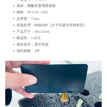
➣ 基材：聚酰亚胺薄膜基板
➣ 辅材：PI+CVL+ADI
➣ 总厚度：75μm
➣ 表面处理：特殊MIP（分子印迹化学材料层）
➣ 产品尺寸：30x12mm
➣ 耐温性：5-60℃
➣ 储存条件：真空包装
➣ 储存期限：2年