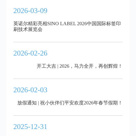
2026-03-09
英诺尔精彩亮相SINO LABEL 2026中国国际标签印
刷技术展览会
2026-02-26
开工大吉 | 2026，马力全开，再创辉煌！
2026-02-03
放假通知 | 祝小伙伴们平安欢度2026年春节假期！
2025-12-31