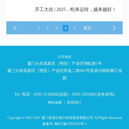
开工大吉 | 2025，蛇来运转，越来越好！
1
2
3
4
5
尾页
公司地址
厦门火炬高新区（翔安）产业区翔虹路1号
厦门火炬高新区（翔安）产业区同龙二路943号英诺尔物联网工业
园
Tel: 电话：0592-3136888(总部) ; 0592-3365882(业务咨询)
网站地图
|
联系我们
Copyright © 2012-2021 厦门英诺尔电子科技股份有限公司 All Rights Reserved
备案号:
闽ICP备07030543号-1